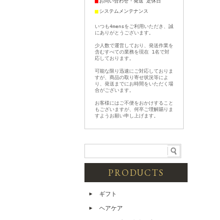
■
お問い合わせ・発送 定休日
■
システムメンテナンス
いつも4mensをご利用いただき、誠
にありがとうございます。
少人数で運営しており、発送作業を
含むすべての業務を現在 1名で対
応しております。
可能な限り迅速にご対応しておりま
すが、商品の取り寄せ状況等によ
り、発送までにお時間をいただく場
合がございます。
お客様にはご不便をおかけすること
もございますが、何卒ご理解賜りま
すようお願い申し上げます。
PRODUCTS
ギフト
ヘアケア