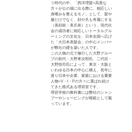
う時代の中、「西洋理髪=高貴な
方々が公の場に出る際に、相応しい
身嗜みを整えるモノ」として、髪や
服だけでなく、顔や爪も奇麗にする
（美顔術・美爪術）という、現代社
会の成功者に相応しいトータルグル
ーミングの文化を、日本全国へ広げ
た「大日本美髪会」の中心メンバー
が弊社の礎を築いた人です。
この人物の元で修行した大野グルー
プの初代・大野孝次郎氏、二代目・
大野悦司氏によって、東京・大阪と
いわゆる日本の中心に構え、長年に
渡り日本や企業、家庭における重要
人物=V・I・Pの方々に選ばれ続け
てきた格式ある理容室です。
理容学校の教科書には弊社のシャン
プーやシェービングが模範として載
っています。