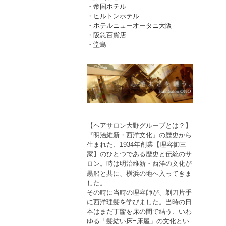
・帝国ホテル
・ヒルトンホテル
・ホテルニューオータニ大阪
・阪急百貨店
・堂島
【ヘアサロン大野グループとは？】
『明治維新・西洋文化』の歴史から
生まれた、1934年創業【理容御三
家】のひとつである歴史と伝統のサ
ロン。時は明治維新・西洋の文化が
黒船と共に、横浜の地へ入ってきま
した。
その時に当時の理容師が、剃刀片手
に西洋理髪を学びました。当時の日
本はまだ丁髷を床の間で結う、いわ
ゆる「髪結い床=床屋」の文化とい