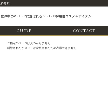
送料無料)
世界中のV・I・Pに選ばれる V・I・P御用達コスメ＆アイテム
GUIDE
CONTACT
ご指定のページは見つかりません。
削除されたかＵＲＬが変更されたため表示できません。