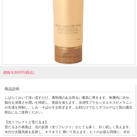
価格:8,800円(税込)
商品説明
しばらくおいて洗い流すだけ。透明感のある明るい素肌に導きます。角層内に水分、
脂分を浸透させ潤いを持続し、美肌を保ちます。水溶性プラセンタエキスがメラニン
の生成を抑制し、しみ・そばかすを防ぎます。お顔だけでなくデコルテなど肌の露出
部位にもご使用ください。
【光リフレクトと雪だるま】
雪だるまの表面は、光の反射（光リフレクト）がとても多く、白く眩しく見えます。
水分が太陽光線を反射し、キラキラと 輝いて見えます。ヒトのお肌も同様に、水分
を多く含みなめらかでハリがあると、光線を多く反射し色白に見えます。侵入光が