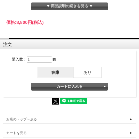
「光リフレクト」として表面に出てくるのは、角層内の水分・脂分が侵入した光線を
▼ 商品説明の続きを見る ▼
反射させるからです。つまり、角層内に汚れが少なく、水分・脂分が多く潤いに満ち
た肌は白く明るく見えるのです。
価格:
8,800円
(税込)
【効能 効果】
肌荒れ・あれ性を防ぎます。
にきびを防ぎます。
油性肌を整えます。
注文
肌をなめらかにします。
メラニンの生成を抑え、しみ・そばかすを防ぎます。
日やけ・雪やけ後のほてりを防ぎます。
購入数：
個
皮膚を清浄にします。
【製品特性】
在庫
あり
美白＊1効果
《オウゴンアクア・ナノ粒子》が角層内に水分、脂分を浸透させ潤いを持続させる
オウゴンエキス配合水（オウゴンアクア）を 粒径100ナノの油膜カプセル（リポソー
ム）に入れた超微細粒子です。
角層へ水分、油分を補い保ちます。
（オウゴンアクア・ナノ粒子とは？
MK粒子＊2（メラニンを含む古い角質等の汚れ吸着成分）で清浄な肌になる 3種類の
《汚れ吸着成分》がメラニンを含む古い角質等の汚れを清浄にし明るい素肌に導きま
す。）
お店のトップへ戻る
美白有効成分がメラニンの生成を抑制し、しみ・そばかすを防ぐ
カートを見る
キメを整える
アーティチョークとMK粒子＊2が 肌を引き締め、キメを整え ハリを与えます。