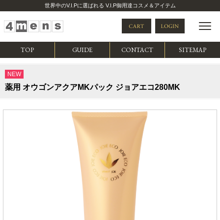
世界中のV.I.Pに選ばれる V.I.P御用達コスメ＆アイテム
TOP
GUIDE
CONTACT
SITEMAP
NEW
薬用 オウゴンアクアMKパック ジョアエコ280MK