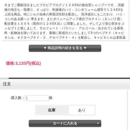
今までご愛顧頂きましたプロピアプログノ１２６EXの進化型シャンプーです。 洗髪
後の泡立ち・指通り、さっぱり、乾燥後のハリ・コシボリューム感等で１２６EXを
上回る商品。特にシルク由来の界面活性剤を配合し、洗浄成分にもこだわり、ハリ・
コシのある髪へと 導きます。またボリュームアップ成分プロテイン（タンパク質）
配合量を１５０％（既存の１２６EX 比）に増量しました。そしてより安心安全をコ
ンセプトと致しまして、サルフェート・パラペン・ アルコール・合されている着色
料・鉱物油を除いております。最後に新成分といたしまして3つのペプチド（キャピ
キシル、オクタペプチド－２、デカペプチド－４）を配合し、キャピキシルは某医薬
品に配合されているM以上の育毛効果が確認されている非常に注目されている原料成
分です。オクタ～及びデカ～は成長因子の1種に分類され毛根代謝を期待される成分
▼ 商品説明の続きを見る ▼
です。
価格:
3,135円
(税込)
注文
購入数：
個
在庫
あり