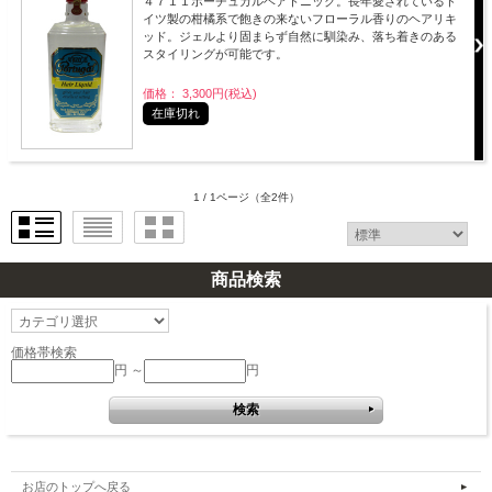
４７１１ポーチュガルヘアトニック。長年愛されているド
イツ製の柑橘系で飽きの来ないフローラル香りのヘアリキ
ッド。ジェルより固まらず自然に馴染み、落ち着きのある
スタイリングが可能です。
価格： 3,300円(税込)
在庫切れ
1 / 1ページ
（全2件）
商品検索
価格帯検索
円 ～
円
お店のトップへ戻る