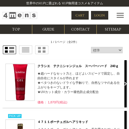
世界中のV.I.Pに選ばれる V.I.P御用達コスメ＆アイテム
TOP
GUIDE
CONTACT
SITEMAP
1 / 1ページ
（全2件）
クラシエ テクニシャンジェル スーパーハード 240ｇ
★趙ハードなセット力と、ほどよいスピードで固定し、自
由自在にスタイルが作れます
★ベタつきのないドライな手触りで、自然なツヤのある仕
上がりをキープします。
★UVカット成分・カラー褪色防止成分配合
価格： 1,870円(税込)
PICK UP
４７１１ポーチュガルヘアリキッド