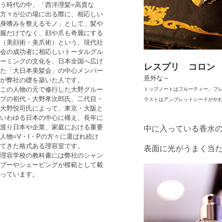
う時代の中、「西洋理髪=高貴な
方々が公の場に出る際に、相応しい
身嗜みを整えるモノ」として、髪や
服だけでなく、顔や爪も奇麗にする
（美顔術・美爪術）という、現代社
会の成功者に相応しいトータルグル
ーミングの文化を、日本全国へ広げ
レスプリ コロン 
た「大日本美髪会」の中心メンバー
意外な～
が弊社の礎を築いた人です。
この人物の元で修行した大野グルー
トップノートはフルーティー、フ
プの初代・大野孝次郎氏、二代目・
ラストはアンブレットシードがや
大野悦司氏によって、東京・大阪と
いわゆる日本の中心に構え、長年に
渡り日本や企業、家庭における重要
中に入っている香水
人物=V・I・Pの方々に選ばれ続け
てきた格式ある理容室です。
表面に光がうまく当
理容学校の教科書には弊社のシャン
プーやシェービングが模範として載
っています。