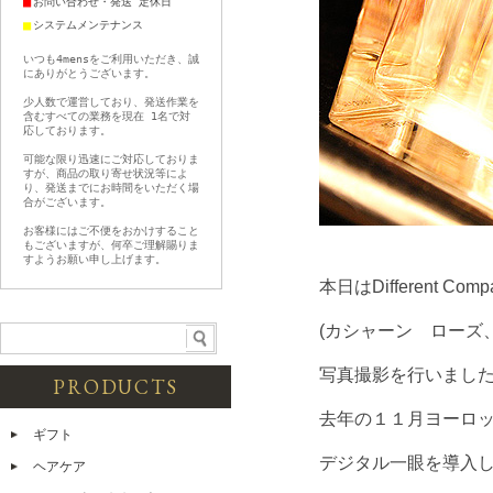
■
お問い合わせ・発送 定休日
■
システムメンテナンス
いつも4mensをご利用いただき、誠
にありがとうございます。
少人数で運営しており、発送作業を
含むすべての業務を現在 1名で対
応しております。
可能な限り迅速にご対応しておりま
すが、商品の取り寄せ状況等によ
り、発送までにお時間をいただく場
合がございます。
お客様にはご不便をおかけすること
もございますが、何卒ご理解賜りま
すようお願い申し上げます。
本日はDifferent Com
(カシャーン ローズ
写真撮影を行いまし
PRODUCTS
去年の１１月ヨーロ
ギフト
デジタル一眼を導入し
ヘアケア