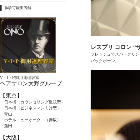
体験可能実店舗
レスプリ コロン “
フレッシュでスパークリン
バックボーン。
V・I・P御用達理容室
ヘアサロン大野グループ
【東京】
・日本橋（カウンセリング重視型）
・日本橋（ビジネスマン向け型）
・青山
・ホテルニューオータニ（赤坂）
・蒲田
【大阪】