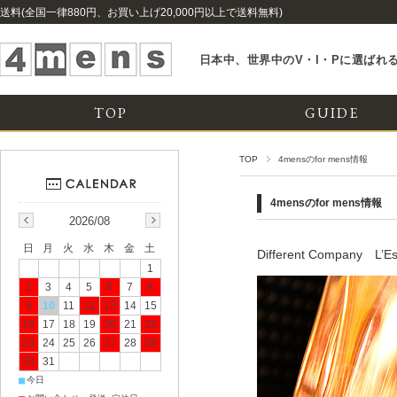
送料(全国一律880円、お買い上げ20,000円以上で送料無料)
日本中、世界中のV・I・Pに選ばれる
TOP
GUIDE
TOP
4mensのfor mens情報
4mensのfor mens情報
2026/08
日
月
火
水
木
金
土
Different Company 
1
2
3
4
5
6
7
8
9
10
11
12
13
14
15
16
17
18
19
20
21
22
23
24
25
26
27
28
29
30
31
■
今日