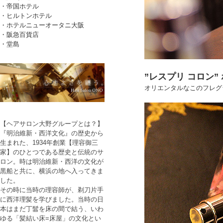
・帝国ホテル
・ヒルトンホテル
・ホテルニューオータニ大阪
・阪急百貨店
・堂島
”レスプリ コロン”
オリエンタルなこのフレグ
【ヘアサロン大野グループとは？】
『明治維新・西洋文化』の歴史から
生まれた、1934年創業【理容御三
家】のひとつである歴史と伝統のサ
ロン。時は明治維新・西洋の文化が
黒船と共に、横浜の地へ入ってきま
した。
その時に当時の理容師が、剃刀片手
に西洋理髪を学びました。当時の日
本はまだ丁髷を床の間で結う、いわ
ゆる「髪結い床=床屋」の文化とい