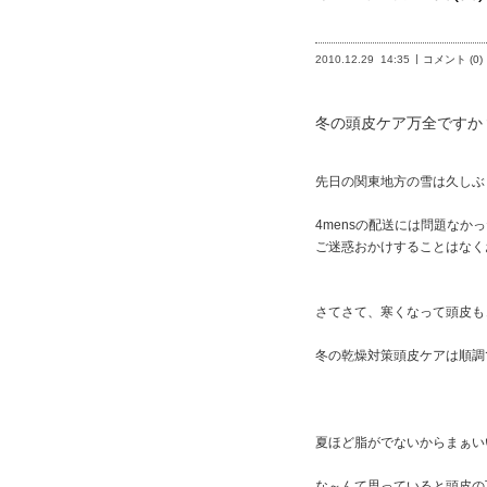
2010.12.29
14:35
コメント (0)
冬の頭皮ケア万全ですか
先日の関東地方の雪は久しぶ
4mensの配送には問題なか
ご迷惑おかけすることはなく
さてさて、寒くなって頭皮も
冬の乾燥対策頭皮ケアは順調
夏ほど脂がでないからまぁい
な～んて思っていると頭皮の