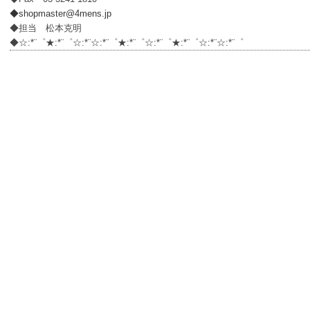
◆shopmaster@4mens.jp
◆担当 松本克明
◆☆:*¨゜★:*¨゜☆:*¨☆:*¨゜★:*¨゜☆:*¨゜★:*¨゜☆:*¨☆:*¨゜