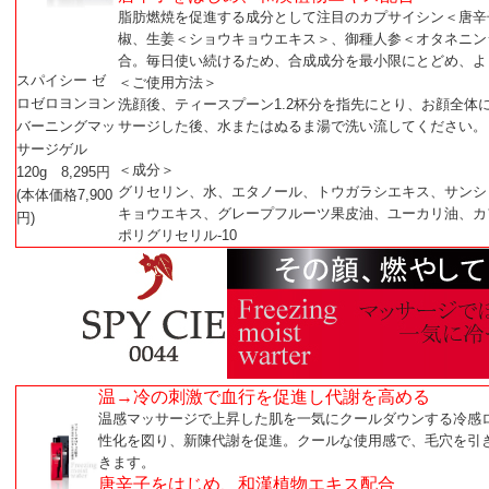
脂肪燃焼を促進する成分として注目のカプサイシン＜唐辛
椒、生姜＜ショウキョウエキス＞、御種人参＜オタネニン
合。毎日使い続けるため、合成成分を最小限にとどめ、よ
スパイシー ゼ
＜ご使用方法＞
ロゼロヨンヨン
洗顔後、ティースプーン1.2杯分を指先にとり、お顔全体
バーニングマッ
サージした後、水またはぬるま湯で洗い流してください。
サージゲル
＜成分＞
120g 8,295円
グリセリン、水、エタノール、トウガラシエキス、サンシ
(本体価格7,900
キョウエキス、グレープフルーツ果皮油、ユーカリ油、カ
円)
ポリグリセリル-10
温→冷の刺激で血行を促進し代謝を高める
温感マッサージで上昇した肌を一気にクールダウンする冷感
性化を図り、新陳代謝を促進。クールな使用感で、毛穴を引
きます。
唐辛子をはじめ、和漢植物エキス配合