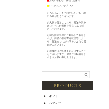
■
お問い合わせ・発送 定休日
■
システムメンテナンス
いつも4mensをご利用いただき、誠
にありがとうございます。
少人数で運営しており、発送作業を
含むすべての業務を現在 1名で対
応しております。
可能な限り迅速にご対応しておりま
すが、商品の取り寄せ状況等によ
り、発送までにお時間をいただく場
合がございます。
お客様にはご不便をおかけすること
もございますが、何卒ご理解賜りま
すようお願い申し上げます。
PRODUCTS
ギフト
ヘアケア