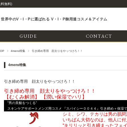
送料無料)
世界中のV・I・Pに選ばれる V・I・P御用達コスメ＆アイテム
GUIDE
CONTACT
TOP
4mens特集
引き締め専用 顔太りをやっつけろ！！
4mens特集
引き締め専用 顔太りをやっつけろ！！
引き締め専用 顔太りをやっつけろ！！
【むくみ解消】 【潤い保湿でハリ】
”
男の美貌をつくる”
スキンケアサポートメンズ用コスメ 『スパイシー００４４』引き締め＋保湿
シミ、シワ、テカリは男の肌問
いちばん大切なのは、他人に付
“キリリッと引き締まったフェイ