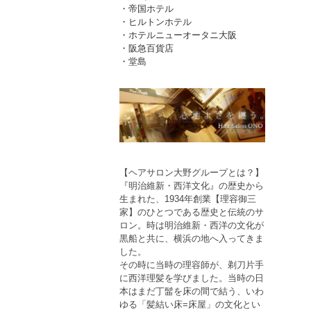
・帝国ホテル
・ヒルトンホテル
・ホテルニューオータニ大阪
・阪急百貨店
・堂島
【ヘアサロン大野グループとは？】
『明治維新・西洋文化』の歴史から
生まれた、1934年創業【理容御三
家】のひとつである歴史と伝統のサ
ロン。時は明治維新・西洋の文化が
黒船と共に、横浜の地へ入ってきま
した。
その時に当時の理容師が、剃刀片手
に西洋理髪を学びました。当時の日
本はまだ丁髷を床の間で結う、いわ
ゆる「髪結い床=床屋」の文化とい