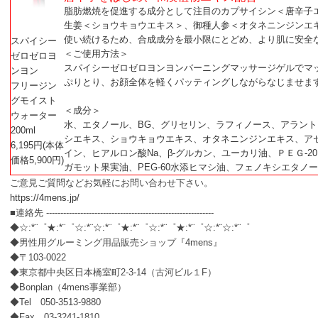
脂肪燃焼を促進する成分として注目のカプサイシン＜唐辛子
生姜＜ショウキョウエキス＞、御種人参＜オタネニンジンエ
使い続けるため、合成成分を最小限にとどめ、より肌に安全
スパイシー
＜ご使用方法＞
ゼロゼロヨ
スパイシーゼロゼロヨンヨンバーニングマッサージゲルでマ
ンヨン
ぷりとり、お顔全体を軽くパッティングしながらなじませま
フリージン
グモイスト
＜成分＞
ウォーター
水、エタノール、BG、グリセリン、ラフィノース、アラン
200ml
シエキス、ショウキョウエキス、オタネニンジンエキス、ア
6,195円(本体
イン、ヒアルロン酸Na、β-グルカン、ユーカリ油、ＰＥＧ-
価格5,900円)
ガモット果実油、PEG-60水添ヒマシ油、フェノキシエタノ
ご意見ご質問などお気軽にお問い合わせ下さい。
https://4mens.jp/
■連絡先 -----------------------------------------------------------
◆☆:*¨゜★:*¨゜☆:*¨☆:*¨゜★:*¨゜☆:*¨゜★:*¨゜☆:*¨☆:*¨゜
◆男性用グルーミング用品販売ショップ『4mens』
◆〒103-0022
◆東京都中央区日本橋室町2-3-14（古河ビル１F）
◆Bonplan（4mens事業部）
◆Tel 050-3513-9880
◆Fax 03-3241-1810