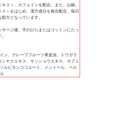
エキス＞、カフェインを配合。また、山椒、
キス＞をはじめ、漢方成分を複合配合。毎日
な処方となっています。
ッサージ後、手のひらまたはコットンにたっ
す。
トイン、グレープフルーツ果皮油、トウガラ
センヤクエキス、サンショウエキス、カフェ
20ソルビタンココエート、メントール、ベル
ール